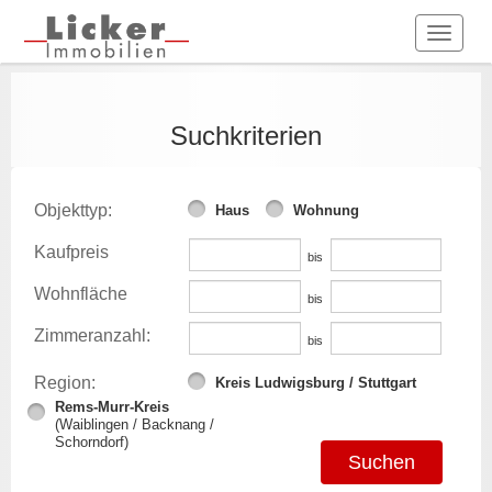
Toggle
naviga
Suchkriterien
Objekttyp:
Haus
Wohnung
Kaufpreis
bis
Wohnfläche
bis
Zimmeranzahl:
bis
Region:
Kreis Ludwigsburg / Stuttgart
Rems-Murr-Kreis
(Waiblingen / Backnang /
Schorndorf)